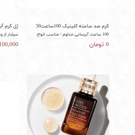
کرم صد ساعته کلینیک 100ساعت50
ژل کرم آ
میل
100 ساعت آبرسانی مداوم / مناسب انواع
سرشار از 
پوست / مناسب صورت، بدن و مو / بافت ژل
روی پوست 
0 تومان
1,100,000 تو
کرم و سبک / فاقد چربی
پوست / کا