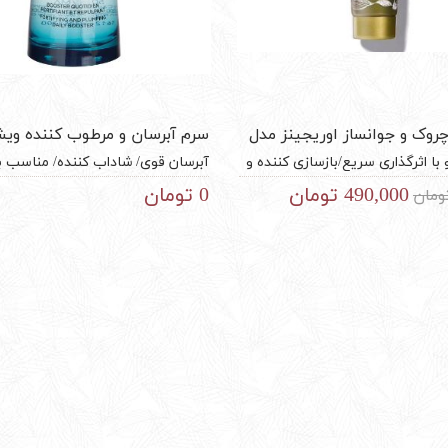
روک و جوانساز اوریجینز مدل
سرم آبرسان و مرطوب کننده وی
 15 میل
مینرال 89
با اثرگذاری سریع/بازسازی کننده و
آبرسان قوی/ شاداب کننده/ مناسب بر
مناسب انواع پوست
سازی آرایش/مناسب انواع پوست/ 
490,000 تومان
0 تومان
کشور فرانسه/ حجم 50 میل