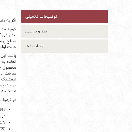
توضیحات تکمیلی
اگر به دن
کرم لیفتی
نقد و بررسی
عمل می کن
سطح پوست 
ارتباط با ما
حالت اولی
بافت این 
العاده به
ساخت الاس
لیفتینگ و
نهایت پوس
مشخصه ها
در فرمولا
می 
T TECHNOLOGY
YSTEM (TCS