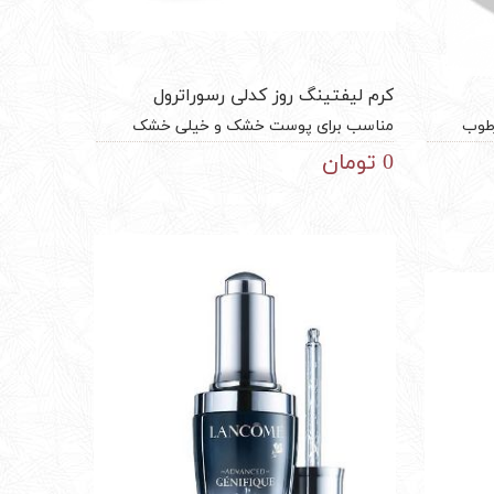
کرم لیفتینگ روز کدلی رسوراترول
رطوب
مناسب برای پوست خشک و خیلی خشک
ننده
50میل چین‌وچروک‌ها را اصلاح، سفت و نیازهای
0 تومان
حاوی عصاره گلی ضد چروک ماندگاری 24
صورت برای ساخت کلاژن را تغذیه می‌کند. 97
پوست های
درصد مواد با منشأ طبیعی. بر پایه هیالورونیک
 ژاپن تاریخ
اسید، رسوراترول 500، کلاژن وگان.