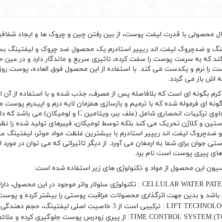
بال محصولی با قدرت لیفت پوست، از بین رفتن چین و چروک ها و ایجاد شفا
نگ و ضدچروک لیفت اند ریپیر استادرم یک محصول ضد چروک و لیفتینگ بسی
د که به سرعت پوست را سفت کرده، تاثیری سریع و ماندگار دارد و در عین ح
را نرم و یکدست می کند. با استفاده از این محصول فوق العاده، پوست روز 
ه اش باز می گردد.
کرم بگونه ای است که بلافاصله پس از مصرف، جذب شده و با استفاده از آ
 گونه ای فرموله شده که با ترمیم و بازسازی همزمان لایه درم و اپیدرم پ
محصول حاوی ترکیبات انحصاری شامل (علف ببر، و
تین و کلاژن تحریک می کند بلکه توسط لومیکان، فیبرهای تولید شده را 
 ضدچروک لیفت اند ریپیر استادرم با بیشترین غلظت مواد موثر، لیفتینگ ع
تی جوان برای شما به ارمغان می آورد. از دیگر تاثیراتی که می توان در مورد
ی پیری پوست است نام برد.
سیون این محصول از مواد و تکنولوژی های زیر استفاده شده است:
CELLULAR WATER PATENT : تکنولوژی سلولار واتر موجود در 
باشد و بدین جهت اثرگذاری محصولات مراقبت پوستی را بیشتر کرده و پوست ر
LIF : ترکیبی است از 3 خاصیت اصلی لیفتینگ، حجم دهندگی و صاف کنندگی پوست
TIME CONTROL S): از پیری زودرس پوست جلوگیری کرده و علائم قابل مشاهده پیری پوست را کاهش می دهد