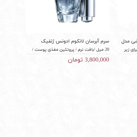
شی مدل
سرم آبرسان لانکوم ادونس ژنفیک
پیشرفته
ای زیر
20 میل /بافت نرم / پروتئین مغذی پوست /
محصول
ترمیم بافت آسیب دیده / شفاف کننده / جذب
3,800,000 تومان
سریع / لیفت قوی / از بین برنده سریع چین و
چروک / محصول کشور فرانسه